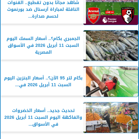
شاهد مجانًا بدون تقطيع.. القنوات
الناقلة لمباراة آرسنال ضد بورنموث
لحسم صدارة...
الجمبري بكام؟.. أسعار السمك اليوم
السبت 11 أبريل 2026 في الأسواق
المصرية
بكام لتر 95 الآن؟.. أسعار البنزين اليوم
السبت 11 أبريل 2026 في...
تحديث جديد.. أسعار الخضروات
والفاكهة اليوم السبت 11 أبريل 2026
في الأسواق...