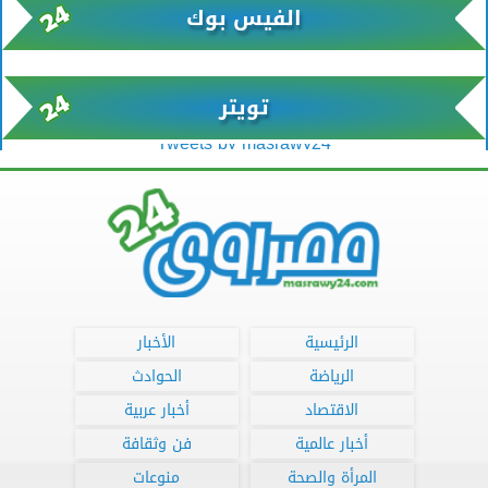
الفيس بوك
تويتر
Tweets by masrawy24
الرئيسية
الأخبار
الرياضة
الحوادث
الاقتصاد
أخبار عربية
أخبار عالمية
فن وثقافة
المرأة والصحة
منوعات