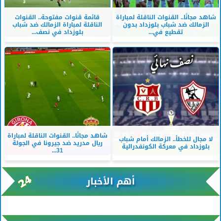
شاهد مجانًا.. القنوات الناقلة لمباراة
قائمة قنوات مفتوحة.. القنوات
الزمالك ضد شباب بلوزداد بدون
الناقلة لمباراة الزمالك ضد شباب
تقطيع في...
بلوزداد في نصف...
شاهد مجانًا.. القنوات الناقلة لمباراة
لا مجال للخطأ.. الزمالك أمام شباب
ريال مدريد ضد جيرونا في الجولة
بلوزداد في معركة الكونفدرالية
31...
أهم الأخبار
xml/K/rss0.xml x0n not found