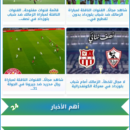
شاهد مجانًا.. القنوات الناقلة لمباراة
قائمة قنوات مفتوحة.. القنوات
الزمالك ضد شباب بلوزداد بدون
الناقلة لمباراة الزمالك ضد شباب
تقطيع في...
بلوزداد في نصف...
شاهد مجانًا.. القنوات الناقلة لمباراة
لا مجال للخطأ.. الزمالك أمام شباب
ريال مدريد ضد جيرونا في الجولة
بلوزداد في معركة الكونفدرالية
31...
أهم الأخبار
xml/K/rss0.xml x0n not found