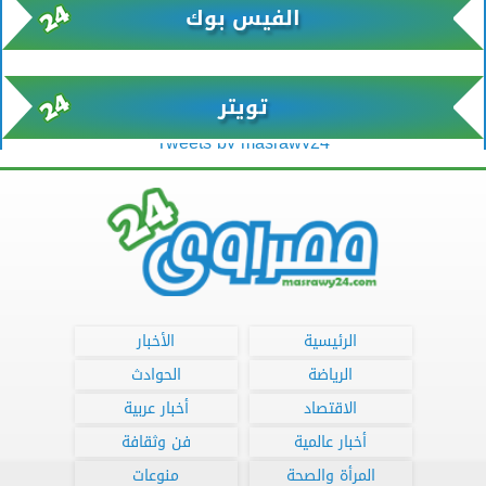
الفيس بوك
تويتر
Tweets by masrawy24
الرئيسية
الأخبار
الرياضة
الحوادث
الاقتصاد
أخبار عربية
أخبار عالمية
فن وثقافة
المرأة والصحة
منوعات