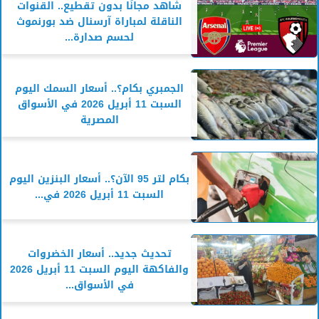
شاهد مجانًا بدون تقطيع.. القنوات
الناقلة لمباراة آرسنال ضد بورنموث
لحسم صدارة...
الجمبري بكام؟.. أسعار السمك اليوم
السبت 11 أبريل 2026 في الأسواق
المصرية
بكام لتر 95 الآن؟.. أسعار البنزين اليوم
السبت 11 أبريل 2026 في...
تحديث جديد.. أسعار الخضروات
والفاكهة اليوم السبت 11 أبريل 2026
في الأسواق...