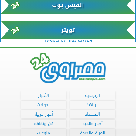
الفيس بوك
تويتر
Tweets by masrawy24
الرئيسية
الأخبار
الرياضة
الحوادث
الاقتصاد
أخبار عربية
أخبار عالمية
فن وثقافة
المرأة والصحة
منوعات