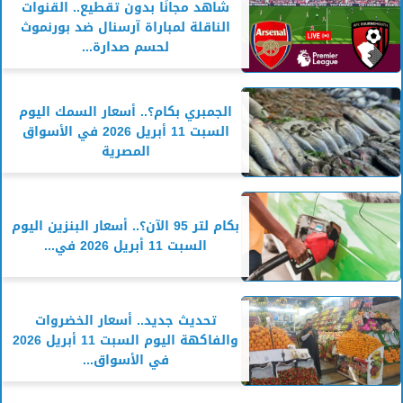
شاهد مجانًا بدون تقطيع.. القنوات
الناقلة لمباراة آرسنال ضد بورنموث
لحسم صدارة...
الجمبري بكام؟.. أسعار السمك اليوم
السبت 11 أبريل 2026 في الأسواق
المصرية
بكام لتر 95 الآن؟.. أسعار البنزين اليوم
السبت 11 أبريل 2026 في...
تحديث جديد.. أسعار الخضروات
والفاكهة اليوم السبت 11 أبريل 2026
في الأسواق...