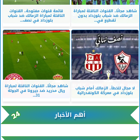
شاهد مجانًا.. القنوات الناقلة لمباراة
قائمة قنوات مفتوحة.. القنوات
الزمالك ضد شباب بلوزداد بدون
الناقلة لمباراة الزمالك ضد شباب
تقطيع في...
بلوزداد في نصف...
شاهد مجانًا.. القنوات الناقلة لمباراة
لا مجال للخطأ.. الزمالك أمام شباب
ريال مدريد ضد جيرونا في الجولة
بلوزداد في معركة الكونفدرالية
31...
أهم الأخبار
xml/K/rss0.xml x0n not found