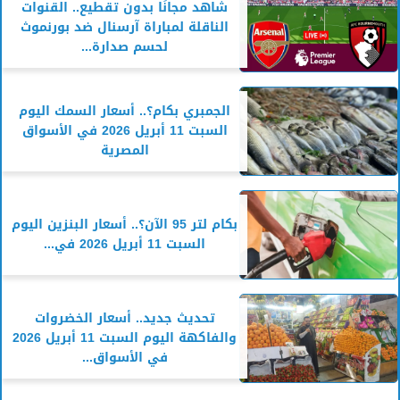
شاهد مجانًا بدون تقطيع.. القنوات
الناقلة لمباراة آرسنال ضد بورنموث
لحسم صدارة...
الجمبري بكام؟.. أسعار السمك اليوم
السبت 11 أبريل 2026 في الأسواق
المصرية
بكام لتر 95 الآن؟.. أسعار البنزين اليوم
السبت 11 أبريل 2026 في...
تحديث جديد.. أسعار الخضروات
والفاكهة اليوم السبت 11 أبريل 2026
في الأسواق...