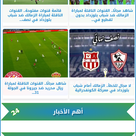
شاهد مجانًا.. القنوات الناقلة لمباراة
قائمة قنوات مفتوحة.. القنوات
الزمالك ضد شباب بلوزداد بدون
الناقلة لمباراة الزمالك ضد شباب
تقطيع في...
بلوزداد في نصف...
شاهد مجانًا.. القنوات الناقلة لمباراة
لا مجال للخطأ.. الزمالك أمام شباب
ريال مدريد ضد جيرونا في الجولة
بلوزداد في معركة الكونفدرالية
31...
أهم الأخبار
xml/K/rss0.xml x0n not found