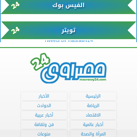
الفيس بوك
تويتر
Tweets by masrawy24
الرئيسية
الأخبار
الرياضة
الحوادث
الاقتصاد
أخبار عربية
أخبار عالمية
فن وثقافة
المرأة والصحة
منوعات