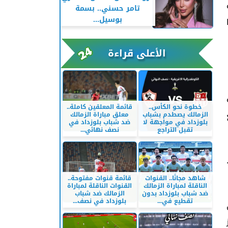
تامر حسني.. بسمة
بوسيل...
الأعلى قراءة
خطوة نحو الكأس..
قائمة المعلقين كاملة..
الزمالك يصطدم بشباب
معلق مباراة الزمالك
بلوزداد في مواجهة لا
ضد شباب بلوزداد في
تقبل التراجع
نصف نهائي...
شاهد مجانًا.. القنوات
قائمة قنوات مفتوحة..
الناقلة لمباراة الزمالك
القنوات الناقلة لمباراة
ضد شباب بلوزداد بدون
الزمالك ضد شباب
تقطيع في...
بلوزداد في نصف...