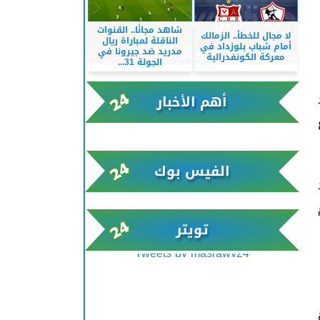
شاهد مجانًا.. القنوات
لا مجال للخطأ.. الزمالك
الناقلة لمباراة ريال
أمام شباب بلوزداد في
مدريد ضد جيرونا في
معركة الكونفدرالية
الجولة 31...
أهم الأخبار
xml/K/rss0.xml x0n not found
الفيس بوك
تويتر
Tweets by masrawy24