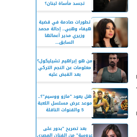
تجسد مأساة لبنان؟
تطورات صادمة في قضية
هيفاء وهبي.. إحالة محمد
وزيري مدير أعمالها
السابق...
من هو إبراهيم تشيليكول؟
معلومات عن النجم التركي
بعد القبض عليه
هل يعود ”مازو ووسيم”؟..
موعد عرض مسلسل اللعبة
5 والقنوات الناقلة
بعد تصريح ”بدور على
عروسة” من الفنان المصري