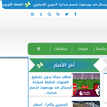
ضد بورنموث لحسم صدارة الدوري الإنجليزي
العملة الأوروبية تتحرك من جديد.. سعر
 والصحة
منوعات
محافظات

آخر الأخبار
شاهد مجانًا بدون تقطيع..
القنوات الناقلة لمباراة
آرسنال ضد بورنموث لحسم
صدارة...
الجمبري بكام؟.. أسعار