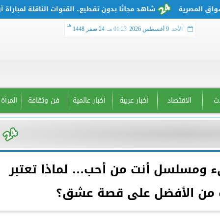
شاهد مجانًا بدون تقطيع.. القنوات الناقلة لمباراة آرسنال 
هـ
الأحد
9 أغسطس 2026
01:23 مـ
24 صفر 1448
دث
الاقتصاد
أخبار عربية
أخبار عالمية
فن وثقافة
المرأة
 ومسلسل أنت من أحب… لماذا تعتبر
 من الأفضل على قصة عشق؟