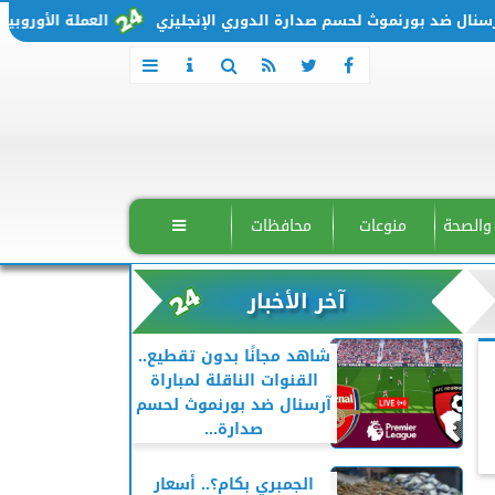
ل ضد بورنموث لحسم صدارة الدوري الإنجليزي
العملة الأوروبية تتحرك من جديد..
 والصحة
منوعات
محافظات

آخر الأخبار
شاهد مجانًا بدون تقطيع..
القنوات الناقلة لمباراة
آرسنال ضد بورنموث لحسم
صدارة...
الجمبري بكام؟.. أسعار