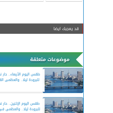
قد يعجبك ايضا
موضوعات متعلقة
طقس اليوم الأربعاء.. حار نه
للبرودة ليلا.. والعظمى القا
طقس اليوم الإثنين.. حار نها
للبرودة ليلا.. والعظمى فى