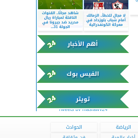
ة
شاهد مجانًا.. القنوات
لا مجال للخطأ.. الزمالك
الناقلة لمباراة ريال
أمام شباب بلوزداد في
مدريد ضد جيرونا في
معركة الكونفدرالية
الجولة 31...
أهم الأخبار
xml/K/rss0.xml x0n not found
الفيس بوك
تويتر
Tweets by masrawy24
الرياضة
الحوادث
أخبار عالمية
فن وثقافة