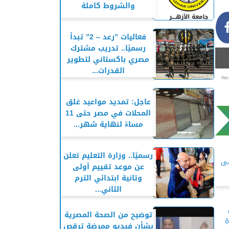
والشروط كاملة
فعاليات ”رعد – 2” تبدأ
رسميًا.. تدريب مشترك
مصري باكستاني لتطوير
القدرات...
عاجل: تمديد مواعيد غلق
المحلات في مصر حتى 11
مساءً لنهاية شهر...
رسميًا.. وزارة التعليم تعلن
فى
عن موعد تقييم أولى
وتانية ابتدائي الترم
الثاني...
توضيح من الصحة المصرية
ة
بشأن فيديو ممرضة ترقص