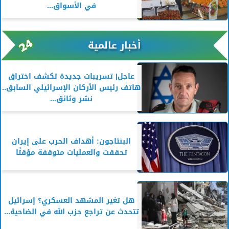
في الأسواق...
أخبار عالمية
عاجل| تسريبات جديدة تكشف اختراق
هاتف رئيس الأركان الإسرائيلي السابق..
نشر وثائق...
البنتاجون: أهداف الحرب على إيران
تحققت والعمليات متوقفة مؤقتًا
هل تغير المشهد العسكري؟ إسرائيل
تتحدث عن تراجع حزب الله في الضاحية...