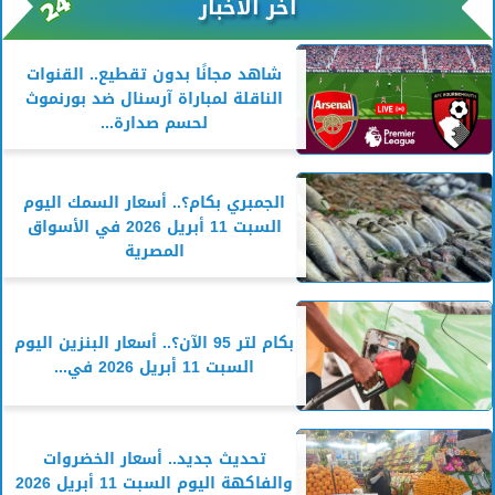
آخر الأخبار
شاهد مجانًا بدون تقطيع.. القنوات
الناقلة لمباراة آرسنال ضد بورنموث
لحسم صدارة...
الجمبري بكام؟.. أسعار السمك اليوم
السبت 11 أبريل 2026 في الأسواق
المصرية
بكام لتر 95 الآن؟.. أسعار البنزين اليوم
السبت 11 أبريل 2026 في...
تحديث جديد.. أسعار الخضروات
والفاكهة اليوم السبت 11 أبريل 2026