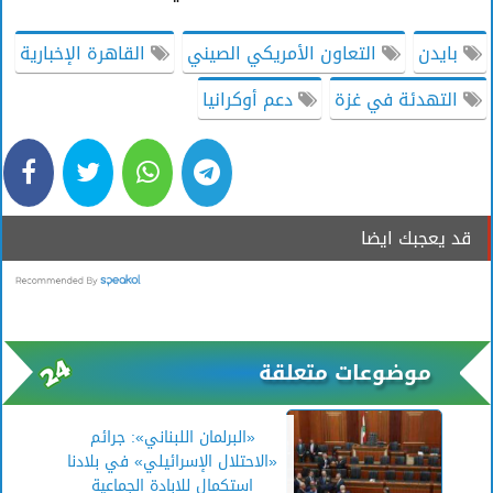
بايدن
التعاون الأمريكي الصيني
القاهرة الإخبارية
التهدئة في غزة
دعم أوكرانيا
قد يعجبك ايضا
موضوعات متعلقة
«البرلمان اللبناني»: جرائم
«الاحتلال الإسرائيلي» في بلادنا
استكمال للإبادة الجماعية