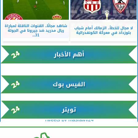
شاهد مجانًا.. القنوات الناقلة لمباراة
لا مجال للخطأ.. الزمالك أمام شباب
ريال مدريد ضد جيرونا في الجولة
بلوزداد في معركة الكونفدرالية
31...
أهم الأخبار
xml/K/rss0.xml x0n not found
الفيس بوك
تويتر
Tweets by masrawy24