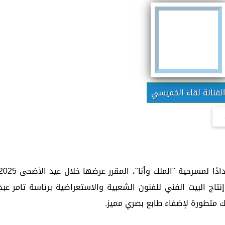
لفنانة لقاء الخميسي
تُكثِّف الفنانة لقاء الخميسي تدريباتها استعدادًا لمسرحية "الملك وأنا"، المقرر عرضها خلال عيد ا
تاج البيت الفني للفنون الشعبية والاستعراضية برئاسة تامر عبد
يك متطورة لإضفاء طابع بصري مميز.