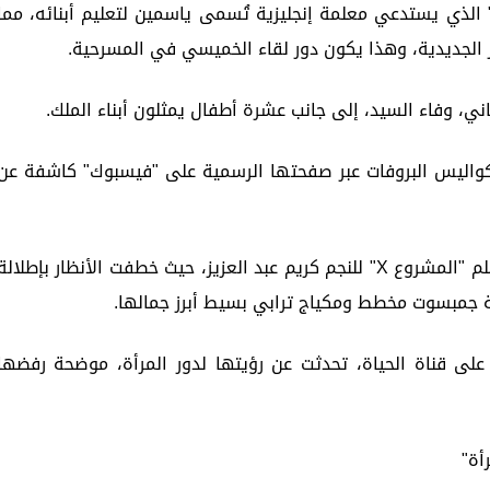
لذي يستدعي معلمة إنجليزية تُسمى ياسمين لتعليم أبنائه، مما
كار الجديدية، وهذا يكون دور لقاء الخميسي في المسرحية.
، وفاء السيد، إلى جانب عشرة أطفال يمثلون أبناء الملك.
كواليس البروفات عبر صفحتها الرسمية على "فيسبوك" كاشفة عن
على صعيد آخر، حضرت لقاء العرض الخاص لفيلم "المشروع X" للنجم كريم عبد العزيز، حيث خطفت الأنظار بإطلال
ة جمبسوت مخطط ومكياج ترابي بسيط أبرز جمالها.
على قناة الحياة، تحدثت عن رؤيتها لدور المرأة، موضحة رفضها
رأة"