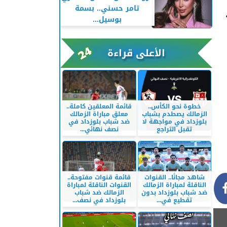
تامر حسني.. بسمة
بوسيل...
الأعلى قراءة
خطوة نحو الكأس..
قائمة المعلقين كاملة..
الزمالك يصطدم بشباب
معلق مباراة الزمالك
بلوزداد في مواجهة لا
ضد شباب بلوزداد في
تقبل التراجع
نصف نهائي...
شاهد مجانًا.. القنوات
قائمة قنوات مفتوحة..
الناقلة لمباراة الزمالك
القنوات الناقلة لمباراة
ضد شباب بلوزداد بدون
الزمالك ضد شباب
تقطيع في...
بلوزداد في نصف...