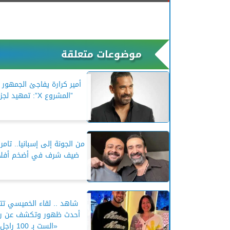
موضوعات متعلقة
أمير كرارة يفاجئ الجمهور
”المشروع X”: تمهيد لجزء ثانٍ؟
من الجونة إلى إسبانيا.. تامر
ضيف شرف في أضخم أفلام 25
شاهد .. لقاء الخميسي تت
أحدث ظهور وتكشف عن رأ
«الست بـ 100 راجل»