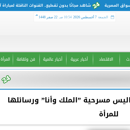
شاهد مجانًا بدون تقطيع.. القنوات الناقلة لمباراة آرسنال 
هـ
الجمعة
7 أغسطس 2026
10:54 صـ
22 صفر 1448
دث
الاقتصاد
أخبار عربية
أخبار عالمية
فن وثقافة
المرأة
ليس مسرحية ”الملك وأنا” ورسائلها
للمرأة