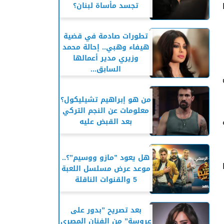
تجسد مأساة لبنان؟
تطورات صادمة في قضية
هيفاء وهبي.. إحالة محمد
وزيري مدير أعمالها
السابق...
من هو إبراهيم تشيليكول؟
معلومات عن النجم التركي
ة
بعد القبض عليه
هل يعود ”مازو ووسيم”؟..
موعد عرض مسلسل اللعبة
5 والقنوات الناقلة
بعد تصريح ”بدور على
عروسة” من الفنان المصري