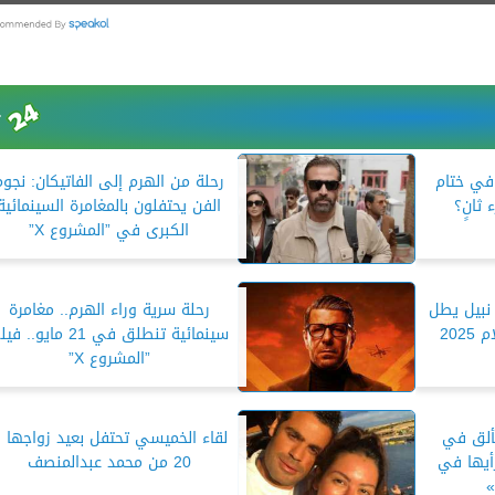
 في ختام
رحلة من الهرم إلى الفاتيكان: نجوم
الفن يحتفلون بالمغامرة السينمائية
الكبرى في ”المشروع X”
 نبيل يطل
رحلة سرية وراء الهرم.. مغامرة
20
سينمائية تنطلق في 21 مايو.. 
”المشروع X”
ألق في
لقاء الخميسي تحتفل بعيد زواجها ال
يها في
20 من محمد عبدالمنصف