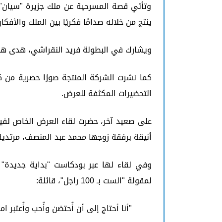
وتأتي قصة المسرحية عن ملك جزيرة "سيان" ا
ينتج من خلاله صدامًا فكريًا بين الملك والأف
ويشارك في البطولة فريد النقراشي، هدى هاني
كما نشرت الشركة المنتجة صورًا حصرية من 
التحضيرات المكثفة للعرض.
أنيقة برفقة زوجها محمد عبد المنصف، مرتدي
وفي لقاء لها عبر بودكاست "بداية جديدة" 
لمقولة "الست بـ 100 راجل"، قائلة:
"أنا أحتاج إلى أن أُحتضن وأُحب وأُعتبر ام