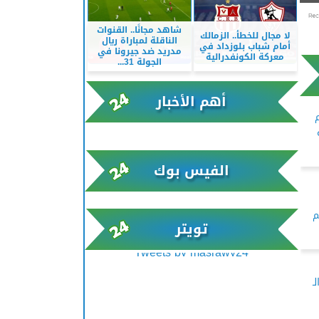
شاهد مجانًا.. القنوات
لا مجال للخطأ.. الزمالك
الناقلة لمباراة ريال
أمام شباب بلوزداد في
مدريد ضد جيرونا في
معركة الكونفدرالية
الجولة 31...
أهم الأخبار
xml/K/rss0.xml x0n not found
الفيس بوك
فيلم
تويتر
Tweets by masrawy24
ـ