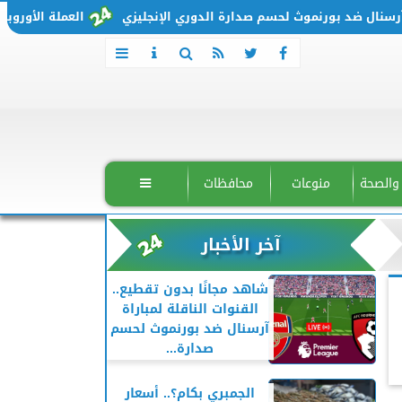
ضد بورنموث لحسم صدارة الدوري الإنجليزي
العملة الأوروبية تتحرك من جديد.. سعر
 والصحة
منوعات
محافظات

آخر الأخبار
شاهد مجانًا بدون تقطيع..
القنوات الناقلة لمباراة
آرسنال ضد بورنموث لحسم
صدارة...
الجمبري بكام؟.. أسعار