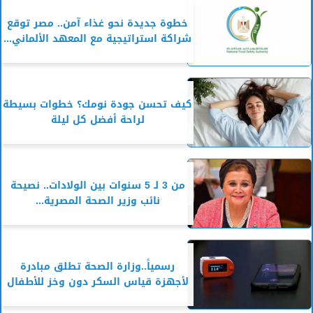
خطوة جديدة نحو غذاء آمن.. مصر توقع
شراكة استراتيجية مع المعهد الألماني...
كيف تحسن جودة نومك؟ خطوات بسيطة
لراحة أفضل كل ليلة
من 3 لـ 5 سنوات بين الولادات.. نصيحة
نائب وزير الصحة المصرية...
رسمياً..وزارة الصحة تطلق مبادرة
لأجهزة قياس السكر دون وخز للأطفال