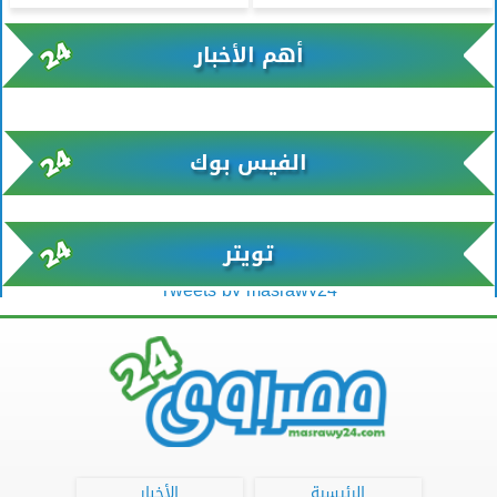
أهم الأخبار
xml/K/rss0.xml x0n not found
الفيس بوك
تويتر
Tweets by masrawy24
الرئيسية
الأخبار