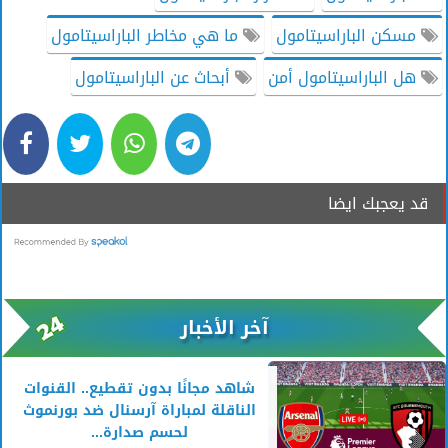
مسكن الباراسيتامول
ما هي مخاطر الباراسيتامول
هل الباراسيتامول أمن
أبحاث عن الباراسيتامول
قد يعجبك ايضا
آخر الأخبار
شاهد مجانًا بدون تقطيع.. القنوات
الناقلة لمباراة آرسنال ضد بورنموث
لحسم صدارة...