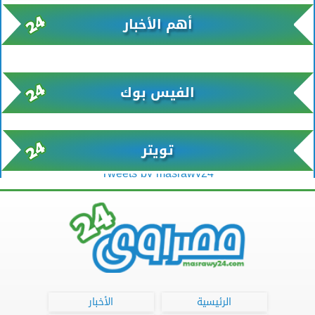
أهم الأخبار
xml/K/rss0.xml x0n not found
الفيس بوك
تويتر
Tweets by masrawy24
الرئيسية
الأخبار