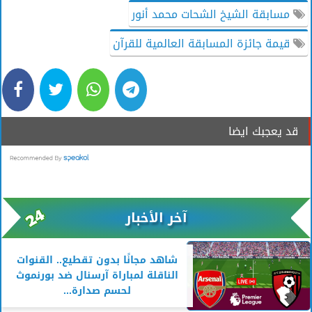
مسابقة الشيخ الشحات محمد أنور
قيمة جائزة المسابقة العالمية للقرآن
قد يعجبك ايضا
آخر الأخبار
شاهد مجانًا بدون تقطيع.. القنوات
الناقلة لمباراة آرسنال ضد بورنموث
لحسم صدارة...