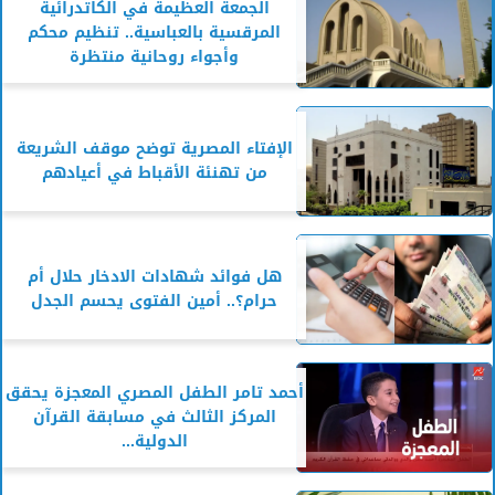
الجمعة العظيمة في الكاتدرائية
المرقسية بالعباسية.. تنظيم محكم
وأجواء روحانية منتظرة
الإفتاء المصرية توضح موقف الشريعة
من تهنئة الأقباط في أعيادهم
هل فوائد شهادات الادخار حلال أم
حرام؟.. أمين الفتوى يحسم الجدل
أحمد تامر الطفل المصري المعجزة يحقق
المركز الثالث في مسابقة القرآن
الدولية...