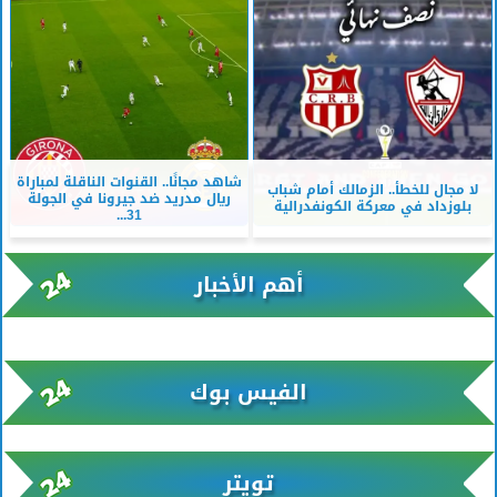
شاهد مجانًا.. القنوات الناقلة لمباراة
لا مجال للخطأ.. الزمالك أمام شباب
ريال مدريد ضد جيرونا في الجولة
بلوزداد في معركة الكونفدرالية
31...
أهم الأخبار
xml/K/rss0.xml x0n not found
الفيس بوك
تويتر