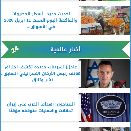
تحديث جديد.. أسعار الخضروات
والفاكهة اليوم السبت 11 أبريل 2026
في الأسواق...
أخبار عالمية
عاجل| تسريبات جديدة تكشف اختراق
هاتف رئيس الأركان الإسرائيلي السابق..
نشر وثائق...
البنتاجون: أهداف الحرب على إيران
تحققت والعمليات متوقفة مؤقتًا