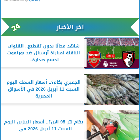
آخر الأخبار
شاهد مجانًا بدون تقطيع.. القنوات
الناقلة لمباراة آرسنال ضد بورنموث
لحسم صدارة...
الجمبري بكام؟.. أسعار السمك اليوم
السبت 11 أبريل 2026 في الأسواق
المصرية
بكام لتر 95 الآن؟.. أسعار البنزين اليوم
السبت 11 أبريل 2026 في...