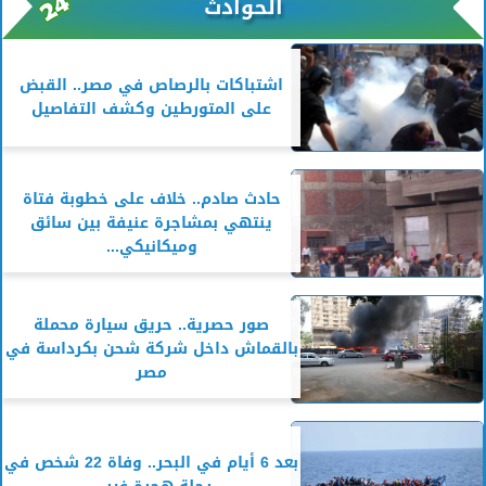
الحوادث
اشتباكات بالرصاص في مصر.. القبض
على المتورطين وكشف التفاصيل
حادث صادم.. خلاف على خطوبة فتاة
ينتهي بمشاجرة عنيفة بين سائق
وميكانيكي...
صور حصرية.. حريق سيارة محملة
بالقماش داخل شركة شحن بكرداسة في
مصر
بعد 6 أيام في البحر.. وفاة 22 شخص في