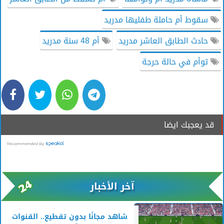
سقوط أم حاملة طفليها مدريد
حادث الطابق العاشر مدريد
أم 48 سنة مدريد
توأم في حالة حرجة
قد يعجبك ايضا
آخر الأخبار
شاهد مجانًا بدون تقطيع.. القنوات