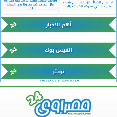
شاهد مجانًا.. القنوات الناقلة لمباراة
لا مجال للخطأ.. الزمالك أمام شباب
ريال مدريد ضد جيرونا في الجولة
بلوزداد في معركة الكونفدرالية
31...
أهم الأخبار
xml/K/rss0.xml x0n not found
الفيس بوك
تويتر
Tweets by masrawy24