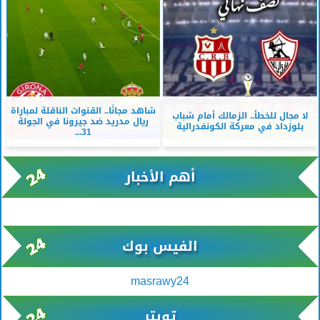
شاهد مجانًا.. القنوات الناقلة لمباراة
لا مجال للخطأ.. الزمالك أمام شباب
ريال مدريد ضد جيرونا في الجولة
بلوزداد في معركة الكونفدرالية
31...
أهم الأخبار
xml/K/rss0.xml x0n not found
الفيس بوك
masrawy24
تويتر