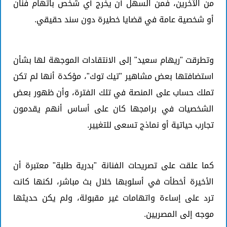
من الآخرين، فمن السهل أن يخرج أي شخص باتهام فنان
أو شخصية عامة في قضايا خطيرة دون سند حقيقي.
وتطرقت "ريهام سعيد" إلى الانتقادات الموجهة لها بشأن
استضافتها بعض مشاهير "تيك توك"، مؤكدة أنها لم تكن
تملك حساب على المنصة في تلك الفترة، وأن ظهور بعض
الشخصيات في برامجها كان على أساس أنهم يقدمون
تجارب حياتية أو نماذج تسعى للتغيير.
كما علقت على تصريحات الفنانة "بدرية طلبة" معتبرة أن
الأخيرة أخطأت في أسلوبها خلال بث مباشر، لكنها كانت
ترد على إساءة واتهامات غير مقبولة، ولم يكن حديثها
موجه إلى المصريين.