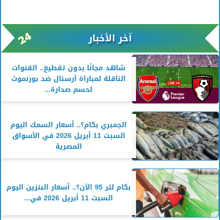
آخر الأخبار
شاهد مجانًا بدون تقطيع.. القنوات
الناقلة لمباراة آرسنال ضد بورنموث
لحسم صدارة...
الجمبري بكام؟.. أسعار السمك اليوم
السبت 11 أبريل 2026 في الأسواق
المصرية
بكام لتر 95 الآن؟.. أسعار البنزين اليوم
السبت 11 أبريل 2026 في...