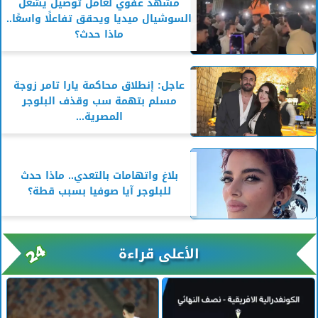
مشهد عفوي لعامل توصيل يشعل
السوشيال ميديا ويحقق تفاعلًا واسعًا..
ماذا حدث؟
عاجل: إنطلاق محاكمة يارا تامر زوجة
مسلم بتهمة سب وقذف البلوجر
المصرية...
بلاغ واتهامات بالتعدي.. ماذا حدث
للبلوجر آيا صوفيا بسبب قطة؟
الأعلى قراءة