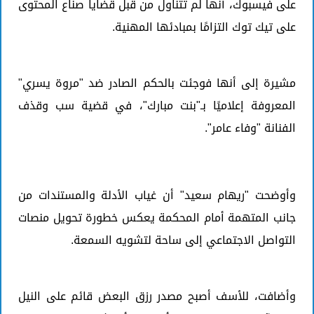
على فيسبوك، أنها لم تتناول من قبل قضايا صناع المحتوى
على تيك توك التزامًا بمبادئها المهنية.
مشيرة إلى أنها فوجئت بالحكم الصادر ضد "مروة يسري"
المعروفة إعلاميًا بـ"بنت مبارك"، في قضية سب وقذف
الفنانة "وفاء عامر".
وأوضحت "ريهام سعيد" أن غياب الأدلة والمستندات من
جانب المتهمة أمام المحكمة يعكس خطورة تحويل منصات
التواصل الاجتماعي إلى ساحة لتشويه السمعة.
وأضافت، للأسف أصبح مصدر رزق البعض قائم على النيل