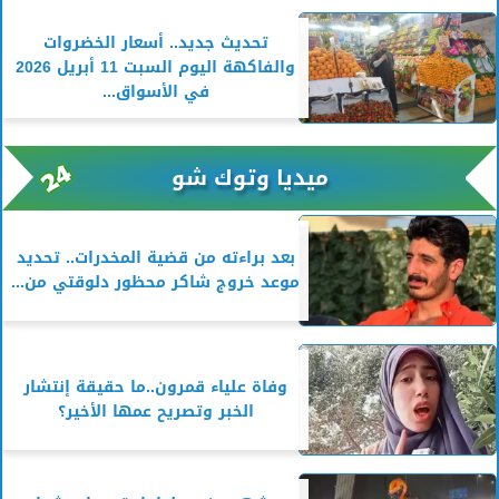
تحديث جديد.. أسعار الخضروات
والفاكهة اليوم السبت 11 أبريل 2026
في الأسواق...
ميديا وتوك شو
بعد براءته من قضية المخدرات.. تحديد
موعد خروج شاكر محظور دلوقتي من...
وفاة علياء قمرون..ما حقيقة إنتشار
الخبر وتصريح عمها الأخير؟