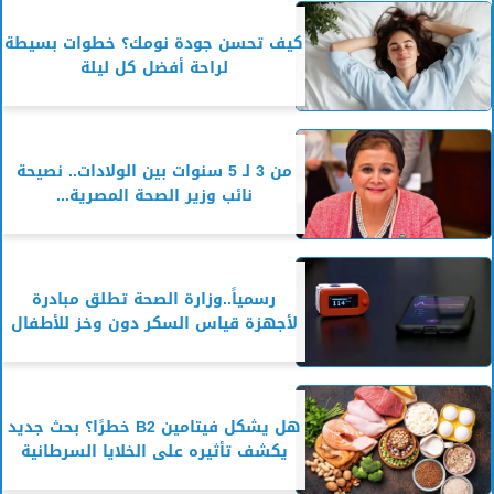
كيف تحسن جودة نومك؟ خطوات بسيطة
لراحة أفضل كل ليلة
من 3 لـ 5 سنوات بين الولادات.. نصيحة
نائب وزير الصحة المصرية...
رسمياً..وزارة الصحة تطلق مبادرة
لأجهزة قياس السكر دون وخز للأطفال
هل يشكل فيتامين B2 خطرًا؟ بحث جديد
يكشف تأثيره على الخلايا السرطانية