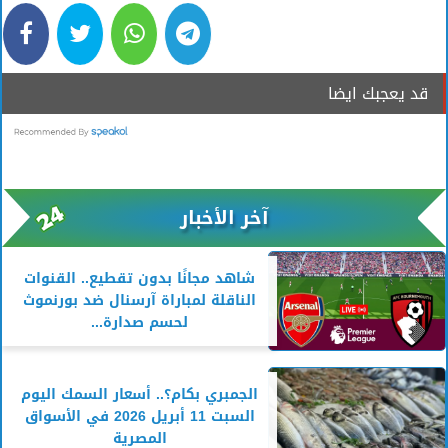
قد يعجبك ايضا
آخر الأخبار
شاهد مجانًا بدون تقطيع.. القنوات
الناقلة لمباراة آرسنال ضد بورنموث
لحسم صدارة...
الجمبري بكام؟.. أسعار السمك اليوم
السبت 11 أبريل 2026 في الأسواق
المصرية